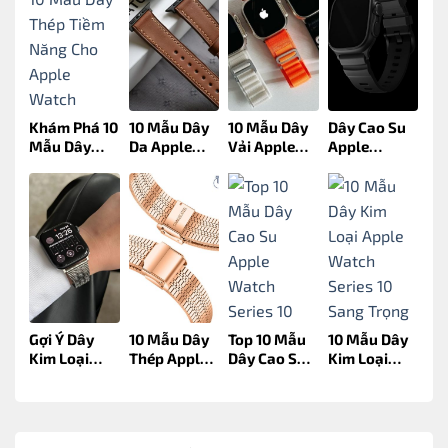
Khám Phá 10
10 Mẫu Dây
10 Mẫu Dây
Dây Cao Su
Mẫu Dây
Da Apple
Vải Apple
Apple
Thép Tiềm
Watch
Watch
Watch
Năng Cho
Series 11
Series 11
Series 11:
Apple
Đáng Tham
Đáng Mua
Lựa Chọn –
Watch
Khảo Tại
Nhất 2025
Xu Hướng
Series 11
WiixLux
Mới
Gợi Ý Dây
10 Mẫu Dây
Top 10 Mẫu
10 Mẫu Dây
Kim Loại
Thép Apple
Dây Cao Su
Kim Loại
Apple
Watch
Apple
Apple
Watch
Series 10
Watch
Watch
Series 11
Cho Phong
Series 10
Series 10
Đáng Sở Hữu
Cách Mỗi
Đáng Mua
Sang Trọng