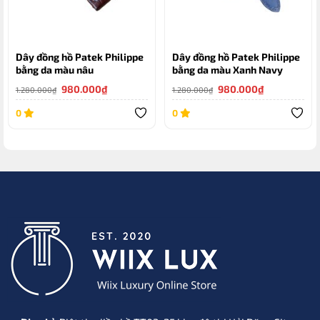
Dây đồng hồ Patek Philippe
Dây đồng hồ Patek Philippe
bằng da màu nâu
bằng da màu Xanh Navy
Giá
Giá
Giá
Giá
980.000
₫
980.000
₫
1.280.000
₫
1.280.000
₫
gốc
hiện
gốc
hiện
là:
tại
là:
tại
0
0
1.280.000₫.
là:
1.280.000₫.
là:
980.000₫.
980.000₫.