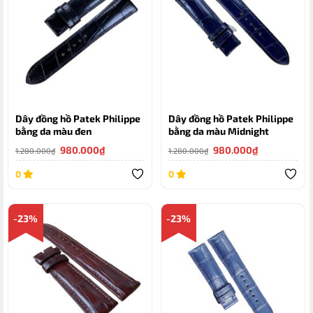
Dây đồng hồ Patek Philippe
Dây đồng hồ Patek Philippe
bằng da màu đen
bằng da màu Midnight
Giá
Giá
Giá
Giá
980.000
₫
980.000
₫
1.280.000
₫
1.280.000
₫
gốc
hiện
gốc
hiện
là:
tại
là:
tại
0
0
1.280.000₫.
là:
1.280.000₫.
là:
980.000₫.
980.000₫.
-23%
-23%