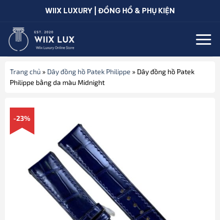
Bỏ
WIIX LUXURY | ĐỒNG HỒ & PHỤ KIỆN
qua
nội
dung
Trang chủ
»
Dây đồng hồ Patek Philippe
»
Dây đồng hồ Patek
Philippe bằng da màu Midnight
-23%