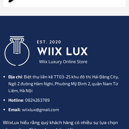
gốc
hiện
980.000₫.
là:
tại
1.280.000₫.
là:
980.000₫.
Địa chỉ
: Biệt thự liền kề TT03-25 khu đô thị Hải Đăng City,
Ngõ 2 đường Hàm Nghi, Phường Mỹ Đình 2, quận Nam Từ
Liêm, Hà Nội
Hotline
: 0824263789
Email
: wiixlux@gmail.com
WiixLux hiểu rằng quý khách hàng có nhiều sự lựa chọn