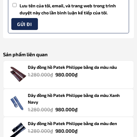
Lưu tên của tôi, email, và trang web trong trình
duyệt này cho lần bình luận kế tiếp của tôi.
Sản phẩm liên quan
Dây đồng hồ Patek Philippe bằng da màu nâu
Giá
Giá
1.280.000
₫
980.000
₫
gốc
hiện
là:
tại
Dây đồng hồ Patek Philippe bằng da màu Xanh
1.280.000₫.
là:
Navy
980.000₫.
Giá
Giá
1.280.000
₫
980.000
₫
gốc
hiện
Dây đồng hồ Patek Philippe bằng da màu đen
là:
tại
Giá
Giá
1.280.000
₫
980.000
₫
1.280.000₫.
là: