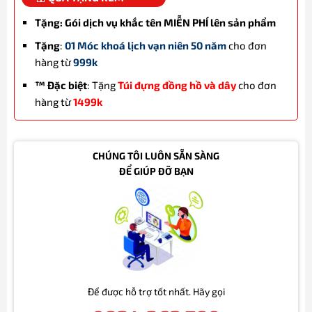
Tặng: Gói dịch vụ khắc tên MIỄN PHÍ lên sản phẩm
Tặng
:
01 Móc khoá lịch vạn niên 50 năm
cho đơn
hàng từ
999k
™ Đặc biệt
: Tặng
Túi đựng đồng hồ và dây
cho đơn
hàng từ
1499k
CHÚNG TÔI LUÔN SẴN SÀNG
ĐỂ GIÚP ĐỠ BẠN
Để được hỗ trợ tốt nhất. Hãy gọi