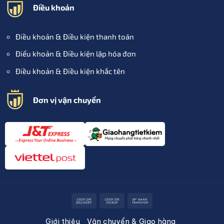
Điều khoản
Điều khoản & Điều kiện thanh toán
Điểu khoản & Điều kiện lập hóa đơn
Điều khoản & Điều kiện khắc tên
Đơn vị vận chuyển
Cash
Cash
Bank
On
on
Transfer
Giới thiệu
Vận chuyển & Giao hàng
Delivery
Pickup