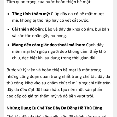
Tầm quan trọng của bước hoàn thiện bề mặt:
Tăng tính thẩm mỹ:
Giúp dây da có bề mặt mượt
mà, không bị thô ráp hay có vết cắt xước.
Cải thiện độ bền:
Bảo vệ dây da khỏi độ ẩm, bụi bẩn
và các tác nhân gây hư hỏng.
Mang đến cảm giác đeo thoải mái hơn:
Cạnh dây
mềm mại hơn giúp người đeo không cảm thấy khó
chịu, đặc biệt khi sử dụng trong thời gian dài.
Bước xử lý viền và hoàn thiện bề mặt là một trong
những công đoạn quan trọng nhất trong chế tác dây da
thủ công. Nhờ vào sự chăm chút tỉ mỉ, từng chi tiết trên
dây da đều đạt độ hoàn hảo, tạo nên một sản phẩm
cao cấp có giá trị thẩm mỹ và độ bền vượt trội.
Những Dụng Cụ Chế Tác Dây Da Đồng Hồ Thủ Công
Chế tác dây da thủ công yêu cầu độ chính xác cao, sử