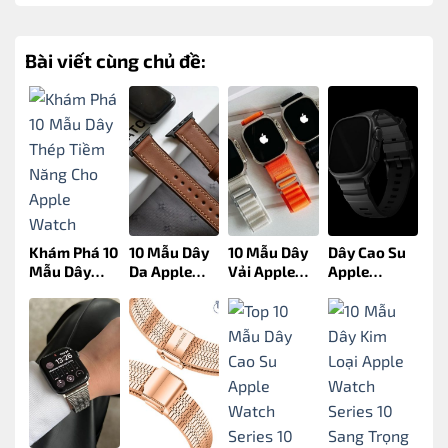
Bài viết cùng chủ đề:
Khám Phá 10
10 Mẫu Dây
10 Mẫu Dây
Dây Cao Su
Mẫu Dây
Da Apple
Vải Apple
Apple
Thép Tiềm
Watch
Watch
Watch
Năng Cho
Series 11
Series 11
Series 11:
Apple
Đáng Tham
Đáng Mua
Lựa Chọn –
Watch
Khảo Tại
Nhất 2025
Xu Hướng
Series 11
WiixLux
Mới