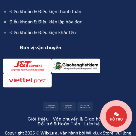
Điều khoản & Điều kiện thanh toán
Điểu khoản & Điều kiện lập hóa đơn
Điều khoản & Điều kiện khắc tên
Đơn vị vận chuyển
Cash
Cash
Bank
On
on
Transfer
Giới thiệu
Vận chuyển & Giao hàng
HỖ TRỢ
Delivery
Pickup
Đổi trả & Hoàn Tiền
Liên hệ
Copyright 2025 ©
WiixLux
. Vận hành bởi
WiixLux
Store. Vui lòng