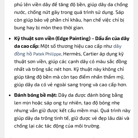
phủ lên viền dây để tăng độ bền, giúp dây da chống
nước, chống nứt gãy trong quá trình sử dụng.
Sáp
còn giúp bảo vệ phần chỉ khâu, hạn chế việc chỉ bị
bung hay bị mòn theo thời gian.
Kỹ thuật sơn viền (Edge Painting) – Dấu ấn của dây
da cao cấp:
Một số thương hiệu cao cấp như
dây
đồng hồ
Hermès, Cartier áp dụng kỹ
Patek Philippe
,
thuật sơn viền, giúp các cạnh dây có màu sắc đồng
nhất và trông sắc nét hơn.
Kỹ thuật này không chỉ
giúp tăng độ bền mà còn tạo điểm nhấn thẩm mỹ,
giúp dây da có vẻ ngoài sang trọng và cao cấp hơn.
Đánh bóng bề mặt:
Dây da được đánh bóng bằng
len mịn hoặc sáp ong tự nhiên, tạo độ bóng nhẹ
nhưng vẫn giữ được kết cấu mềm mại.
Quá trình này
giúp dây da trông tinh tế, giữ được vẻ đẹp lâu dài và
chống lại các tác động của môi trường.