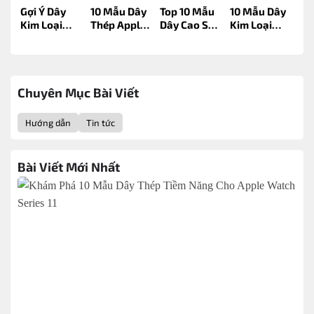
Gợi Ý Dây
10 Mẫu Dây
Top 10 Mẫu
10 Mẫu Dây
Kim Loại
Thép Apple
Dây Cao Su
Kim Loại
Apple
Watch
Apple
Apple
Watch
Series 10
Watch
Watch
Series 11
Cho Phong
Series 10
Series 10
Đáng Sở Hữu
Cách Mỗi
Đáng Mua
Sang Trọng
Ngày
Nhất Hiện
Và Hiện Đại
Chuyên Mục Bài Viết
Nay
Hướng dẫn
Tin tức
Bài Viết Mới Nhất