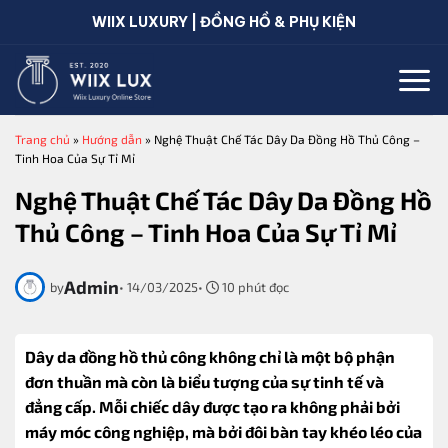
Bỏ
WIIX LUXURY | ĐỒNG HỒ & PHỤ KIỆN
qua
nội
dung
Trang chủ
»
Hướng dẫn
»
Nghệ Thuật Chế Tác Dây Da Đồng Hồ Thủ Công –
Tinh Hoa Của Sự Tỉ Mỉ
Nghệ Thuật Chế Tác Dây Da Đồng Hồ
Thủ Công – Tinh Hoa Của Sự Tỉ Mỉ
Admin
by
•
14/03/2025
•
10 phút đọc
Dây da đồng hồ thủ công không chỉ là một bộ phận
đơn thuần mà còn là biểu tượng của sự tinh tế và
đẳng cấp. Mỗi chiếc dây được tạo ra không phải bởi
máy móc công nghiệp, mà bởi đôi bàn tay khéo léo của