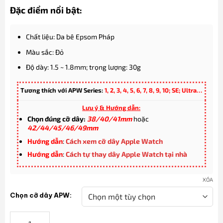
Đặc điểm nổi bật:
Chất liệu: Da bê Epsom Pháp
Màu sắc: Đỏ
Độ dày: 1.5 ~ 1.8mm; trọng lượng: 30g
Tương thích với APW Series:
1, 2, 3, 4, 5, 6, 7, 8, 9, 10; SE; Ultra…
Lưu ý & Hướng dẫn:
Chọn đúng cỡ dây:
38/40/41mm
hoặc
42/44/45/46/49mm
Hướng dẫn
:
Cách xem cỡ dây Apple Watch
Hướng dẫn
:
Cách tự thay dây Apple Watch tại nhà
XÓA
Chọn cỡ dây APW:
Dây Apple Watch bằng da bê Epsom Pháp cao cấp màu đỏ số lư