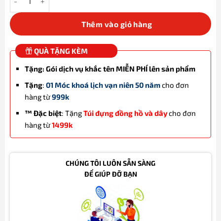
Thêm vào giỏ hàng
QUÀ TẶNG KÈM
Tặng: Gói dịch vụ khắc tên MIỄN PHÍ lên sản phẩm
Tặng
:
01 Móc khoá lịch vạn niên 50 năm
cho đơn
hàng từ
999k
™ Đặc biệt
: Tặng
Túi đựng đồng hồ và dây
cho đơn
hàng từ
1499k
CHÚNG TÔI LUÔN SẴN SÀNG
ĐỂ GIÚP ĐỠ BẠN