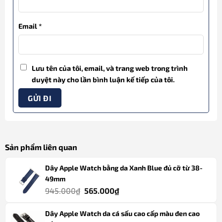
Email
*
Lưu tên của tôi, email, và trang web trong trình
duyệt này cho lần bình luận kế tiếp của tôi.
Sản phẩm liên quan
Dây Apple Watch bằng da Xanh Blue đủ cỡ từ 38-
49mm
Giá
Giá
945.000
₫
565.000
₫
gốc
hiện
Dây Apple Watch da cá sấu cao cấp màu đen cao
là:
tại