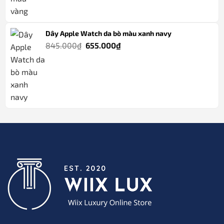
745.000₫.
là:
565.000₫.
Dây Apple Watch da bò màu xanh navy
Giá
Giá
845.000
₫
655.000
₫
gốc
hiện
là:
tại
845.000₫.
là:
655.000₫.