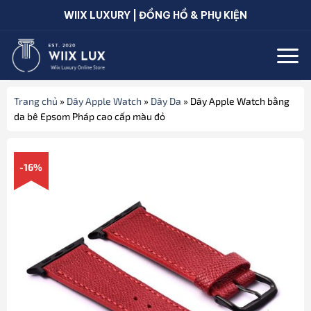
Bỏ
WIIX LUXURY | ĐỒNG HỒ & PHỤ KIỆN
qua
nội
dung
Trang chủ
»
Dây Apple Watch
»
Dây Da
»
Dây Apple Watch bằng
da bê Epsom Pháp cao cấp màu đỏ
-16%