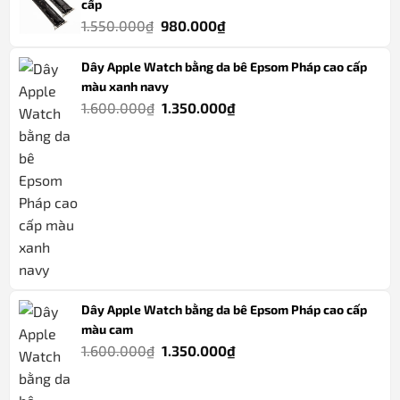
cấp
945.000₫.
là:
Giá
Giá
1.550.000
₫
980.000
₫
565.000₫.
gốc
hiện
Dây Apple Watch bằng da bê Epsom Pháp cao cấp
là:
tại
màu xanh navy
1.550.000₫.
là:
Giá
Giá
1.600.000
₫
1.350.000
₫
980.000₫.
gốc
hiện
là:
tại
1.600.000₫.
là:
1.350.000₫.
Dây Apple Watch bằng da bê Epsom Pháp cao cấp
màu cam
Giá
Giá
1.600.000
₫
1.350.000
₫
gốc
hiện
là:
tại