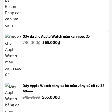
1.600.000₫.
là:
1.350.000₫.
Dây da cho Apple Watch màu xanh sọc đỏ
Giá
Giá
780.000
₫
565.000
₫
gốc
hiện
là:
tại
780.000₫.
là:
565.000₫.
Dây Apple Watch bằng da bò màu vàng đủ cỡ từ 38-
49mm
Giá
Giá
745.000
₫
565.000
₫
gốc
hiện
là:
tại