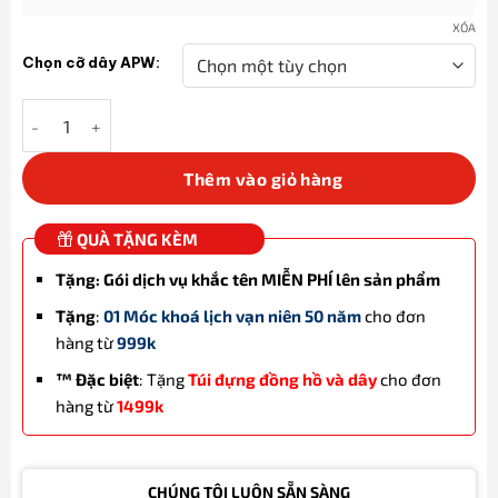
XÓA
Chọn cỡ dây APW:
Dây đeo Apple Watch Milanese Loop bằng thép màu xanh quân 
Thêm vào giỏ hàng
QUÀ TẶNG KÈM
Tặng: Gói dịch vụ khắc tên MIỄN PHÍ lên sản phẩm
Tặng
:
01 Móc khoá lịch vạn niên 50 năm
cho đơn
hàng từ
999k
™ Đặc biệt
: Tặng
Túi đựng đồng hồ và dây
cho đơn
hàng từ
1499k
CHÚNG TÔI LUÔN SẴN SÀNG