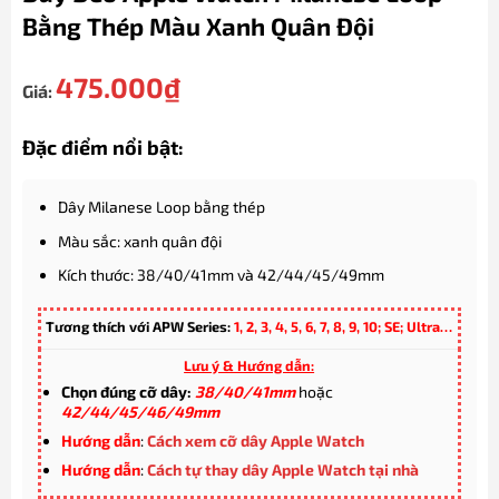
Bằng Thép Màu Xanh Quân Đội
475.000
₫
Giá:
Đặc điểm nổi bật:
Dây Milanese Loop bằng thép
Màu sắc: xanh quân đội
Kích thước: 38/40/41mm và 42/44/45/49mm
Tương thích với APW Series:
1, 2, 3, 4, 5, 6, 7, 8, 9, 10; SE; Ultra…
Lưu ý & Hướng dẫn:
Chọn đúng cỡ dây:
38/40/41mm
hoặc
42/44/45/46/49mm
Hướng dẫn
:
Cách xem cỡ dây Apple Watch
Hướng dẫn
:
Cách tự thay dây Apple Watch tại nhà