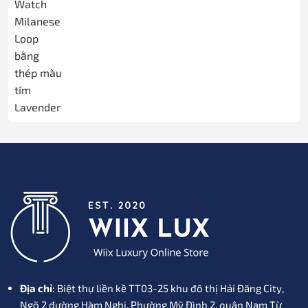
là:
tại
615.000₫.
là:
445.000₫.
Địa chỉ
: Biệt thự liền kề TT03-25 khu đô thị Hải Đăng City,
Ngõ 2 đường Hàm Nghi, Phường Mỹ Đình 2, quận Nam Từ