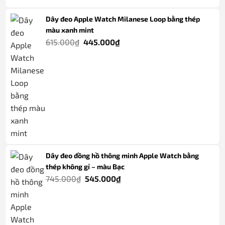
Dây đeo Apple Watch Milanese Loop bằng thép
màu xanh mint
Giá
Giá
615.000
₫
445.000
₫
gốc
hiện
là:
tại
615.000₫.
là:
445.000₫.
Dây đeo đồng hồ thông minh Apple Watch bằng
thép không gỉ – màu Bạc
Giá
Giá
745.000
₫
545.000
₫
gốc
hiện
là:
tại
745.000₫.
là: