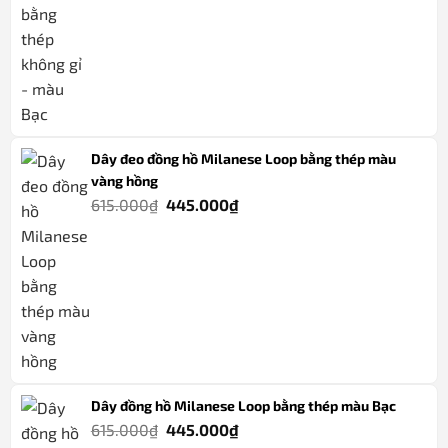
545.000₫.
Dây đeo đồng hồ Milanese Loop bằng thép màu
vàng hồng
Giá
Giá
615.000
₫
445.000
₫
gốc
hiện
là:
tại
615.000₫.
là:
445.000₫.
Dây đồng hồ Milanese Loop bằng thép màu Bạc
Giá
Giá
615.000
₫
445.000
₫