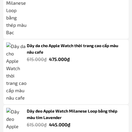
gốc
hiện
là:
tại
615.000₫.
là:
445.000₫.
Dây da cho Apple Watch thời trang cao cấp màu
nâu cafe
Giá
Giá
615.000
₫
475.000
₫
gốc
hiện
là:
tại
615.000₫.
là:
475.000₫.
Dây đeo Apple Watch Milanese Loop bằng thép
màu tím Lavender
Giá
Giá
615.000
₫
445.000
₫
gốc
hiện