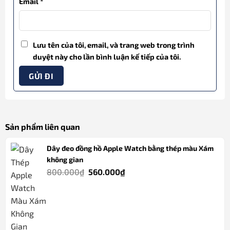
Email
*
Lưu tên của tôi, email, và trang web trong trình
duyệt này cho lần bình luận kế tiếp của tôi.
Sản phẩm liên quan
Dây đeo đồng hồ Apple Watch bằng thép màu Xám
không gian
Giá
Giá
800.000
₫
560.000
₫
gốc
hiện
là:
tại
800.000₫.
là:
560.000₫.