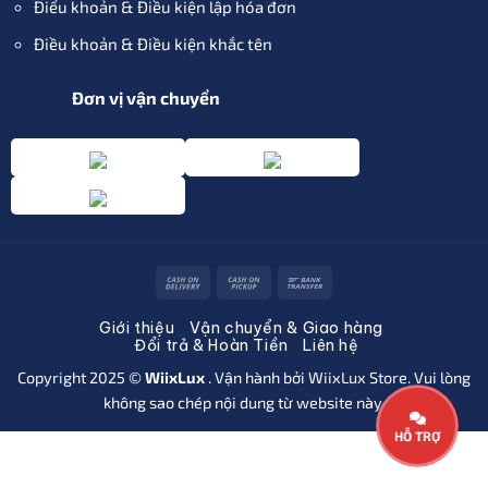
Điểu khoản & Điều kiện lập hóa đơn
Điều khoản & Điều kiện khắc tên
Đơn vị vận chuyển
Cash
Cash
Bank
On
on
Transfer
Giới thiệu
Vận chuyển & Giao hàng
Delivery
Pickup
Đổi trả & Hoàn Tiền
Liên hệ
Copyright 2025 ©
WiixLux
. Vận hành bởi
WiixLux
Store. Vui lòng
không sao chép nội dung từ website này.
HỖ TRỢ