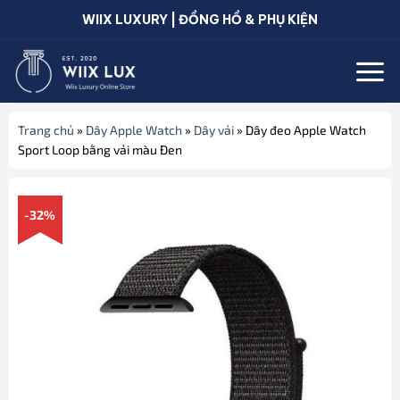
Bỏ
WIIX LUXURY | ĐỒNG HỒ & PHỤ KIỆN
qua
nội
dung
Trang chủ
»
Dây Apple Watch
»
Dây vải
»
Dây đeo Apple Watch
Sport Loop bằng vải màu Đen
-32%