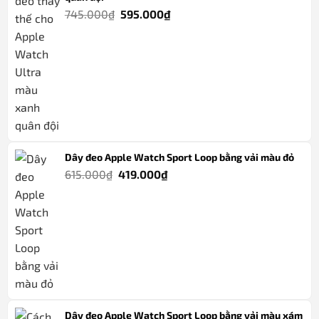
Giá
Giá
745.000
₫
595.000
₫
gốc
hiện
là:
tại
745.000₫.
là:
595.000₫.
Dây đeo Apple Watch Sport Loop bằng vải màu đỏ
Giá
Giá
615.000
₫
419.000
₫
gốc
hiện
là:
tại
615.000₫.
là:
419.000₫.
Dây đeo Apple Watch Sport Loop bằng vải màu xám