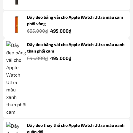
gốc
hiện
là:
tại
Dây đeo bằng vải cho Apple Watch Ultra màu cam
695.000₫.
là:
phối vàng
495.000₫.
Giá
Giá
695.000
₫
495.000
₫
gốc
hiện
Dây đeo bằng vải cho Apple Watch Ultra màu xanh
là:
tại
than phối cam
695.000₫.
là:
Giá
Giá
695.000
₫
495.000
₫
495.000₫.
gốc
hiện
là:
tại
695.000₫.
là:
495.000₫.
Dây đeo thay thế cho Apple Watch Ultra màu xanh
quân đội