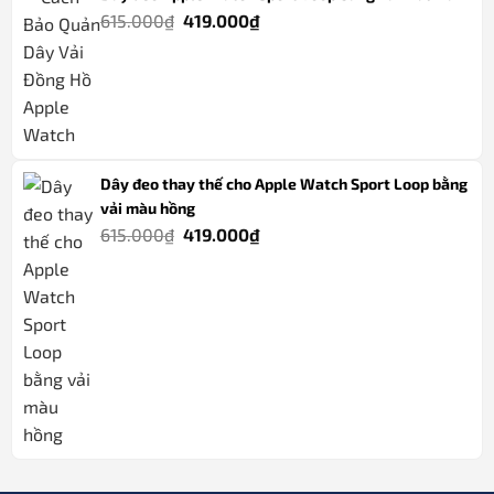
Giá
Giá
615.000
₫
419.000
₫
gốc
hiện
là:
tại
615.000₫.
là:
419.000₫.
Dây đeo thay thế cho Apple Watch Sport Loop bằng
vải màu hồng
Giá
Giá
615.000
₫
419.000
₫
gốc
hiện
là:
tại
615.000₫.
là:
419.000₫.