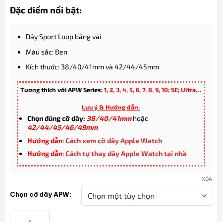
Đặc điểm nổi bật:
Dây Sport Loop bằng vải
Màu sắc: Đen
Kích thước: 38/40/41mm và 42/44/45mm
Tương thích với APW Series:
1, 2, 3, 4, 5, 6, 7, 8, 9, 10; SE; Ultra…
Lưu ý & Hướng dẫn:
Chọn đúng cỡ dây:
38/40/41mm
hoặc
42/44/45/46/49mm
Hướng dẫn
:
Cách xem cỡ dây Apple Watch
Hướng dẫn
:
Cách tự thay dây Apple Watch tại nhà
XÓA
Chọn cỡ dây APW:
Dây đeo Apple Watch Sport Loop bằng vải màu Đen số lượng