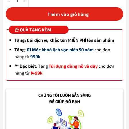
Thêm vào giỏ hàng
QUÀ TẶNG KÈM
Tặng: Gói dịch vụ khắc tên MIỄN PHÍ lên sản phẩm
Tặng
:
01 Móc khoá lịch vạn niên 50 năm
cho đơn
hàng từ
999k
™ Đặc biệt
: Tặng
Túi đựng đồng hồ và dây
cho đơn
hàng từ
1499k
CHÚNG TÔI LUÔN SẴN SÀNG
ĐỂ GIÚP ĐỠ BẠN