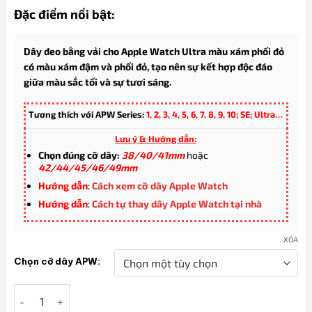
Đặc điểm nổi bật:
Dây đeo bằng vải cho Apple Watch Ultra màu xám phối đỏ
có màu xám đậm và phối đỏ, tạo nên sự kết hợp độc đáo
giữa màu sắc tối và sự tươi sáng.
Tương thích với APW Series:
1, 2, 3, 4, 5, 6, 7, 8, 9, 10; SE; Ultra…
Lưu ý & Hướng dẫn:
Chọn đúng cỡ dây:
38/40/41mm
hoặc
42/44/45/46/49mm
Hướng dẫn
:
Cách xem cỡ dây Apple Watch
Hướng dẫn
:
Cách tự thay dây Apple Watch tại nhà
XÓA
Chọn cỡ dây APW:
Dây đeo bằng vải cho Apple Watch Ultra màu xám phối đỏ số lư