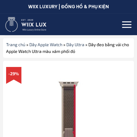
Bỏ
WIIX LUXURY | ĐỒNG HỒ & PHỤ KIỆN
qua
nội
dung
Trang chủ
»
Dây Apple Watch
»
Dây Ultra
»
Dây đeo bằng vải cho
Apple Watch Ultra màu xám phối đỏ
-29%