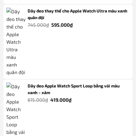
Dây đeo thay thế cho Apple Watch Ultra màu xanh
quân đội
Giá
Giá
745.000
₫
595.000
₫
gốc
hiện
là:
tại
745.000₫.
là:
595.000₫.
Dây đeo Apple Watch Sport Loop bằng vải màu
xanh – xám
Giá
Giá
615.000
₫
419.000
₫
gốc
hiện
là:
tại
615.000₫.
là:
419.000₫.