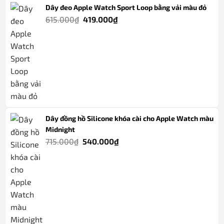
Dây đeo Apple Watch Sport Loop bằng vải màu đỏ
Giá
Giá
615.000
₫
419.000
₫
gốc
hiện
là:
tại
615.000₫.
là:
419.000₫.
Dây đồng hồ Silicone khóa cài cho Apple Watch màu
Midnight
Giá
Giá
715.000
₫
540.000
₫
gốc
hiện
là:
tại
715.000₫.
là:
540.000₫.