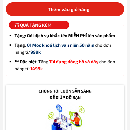
Thêm vào giỏ hàng
QUÀ TẶNG KÈM
Tặng: Gói dịch vụ khắc tên MIỄN PHÍ lên sản phẩm
Tặng
:
01 Móc khoá lịch vạn niên 50 năm
cho đơn
hàng từ
999k
™ Đặc biệt
: Tặng
Túi đựng đồng hồ và dây
cho đơn
hàng từ
1499k
CHÚNG TÔI LUÔN SẴN SÀNG
ĐỂ GIÚP ĐỠ BẠN