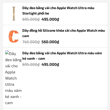
Dây đeo bằng vải cho Apple Watch Ultra màu
Starlight phối be
Giá
Giá
695.000
₫
495.000
₫
gốc
hiện
Dây đồng hồ Silicone khóa cài cho Apple Watch màu
là:
tại
cam
695.000₫.
là:
Giá
Giá
745.000
₫
560.000
₫
495.000₫.
gốc
hiện
Dây đeo bằng vải cho Apple Watch Ultra màu xám
là:
tại
kẻ xanh – cam
745.000₫.
là:
Giá
Giá
695.000
₫
495.000
₫
560.000₫.
gốc
hiện
là:
tại
695.000₫.
là:
495.000₫.