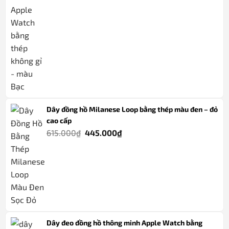
là:
tại
745.000₫.
là:
545.000₫.
Dây đồng hồ Milanese Loop bằng thép màu đen – đỏ
cao cấp
Giá
Giá
615.000
₫
445.000
₫
gốc
hiện
là:
tại
615.000₫.
là:
445.000₫.
Dây đeo đồng hồ thông minh Apple Watch bằng