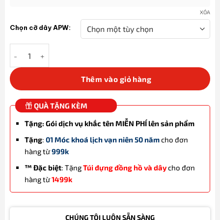
XÓA
Chọn cỡ dây APW:
Dây đeo đồng hồ Apple Watch bằng thép màu vàng hồng số lượ
Thêm vào giỏ hàng
QUÀ TẶNG KÈM
Tặng: Gói dịch vụ khắc tên MIỄN PHÍ lên sản phẩm
Tặng
:
01 Móc khoá lịch vạn niên 50 năm
cho đơn
hàng từ
999k
™ Đặc biệt
: Tặng
Túi đựng đồng hồ và dây
cho đơn
hàng từ
1499k
CHÚNG TÔI LUÔN SẴN SÀNG