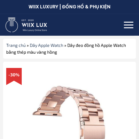
Bỏ
WIIX LUXURY | ĐỒNG HỒ & PHỤ KIỆN
qua
nội
dung
Trang chủ
»
Dây Apple Watch
»
Dây đeo đồng hồ Apple Watch
bằng thép màu vàng hồng
-30%