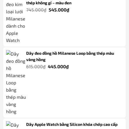
thép không gỉ – màu đen
Giá
Giá
745.000
₫
545.000
₫
gốc
hiện
là:
tại
745.000₫.
là:
545.000₫.
Dây đeo đồng hồ Milanese Loop bằng thép màu
vàng hồng
Giá
Giá
615.000
₫
445.000
₫
gốc
hiện
là:
tại
615.000₫.
là:
445.000₫.
Dây Apple Watch bằng Silicon khóa chớp cao cấp