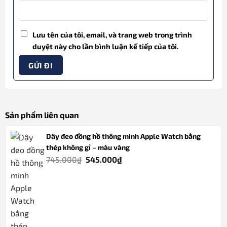
Lưu tên của tôi, email, và trang web trong trình
duyệt này cho lần bình luận kế tiếp của tôi.
Sản phẩm liên quan
Dây đeo đồng hồ thông minh Apple Watch bằng
thép không gỉ – màu vàng
Giá
Giá
745.000
₫
545.000
₫
gốc
hiện
là:
tại
745.000₫.
là:
545.000₫.