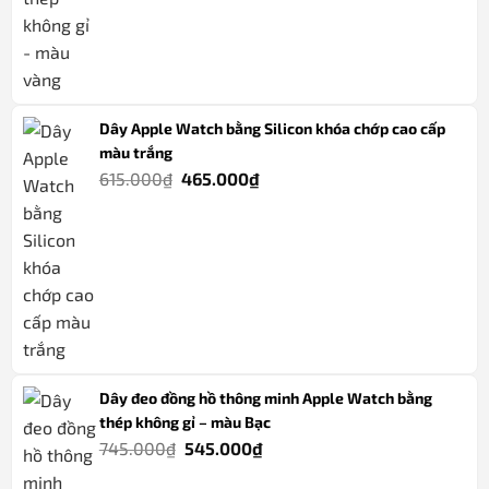
Dây Apple Watch bằng Silicon khóa chớp cao cấp
màu trắng
Giá
Giá
615.000
₫
465.000
₫
gốc
hiện
là:
tại
615.000₫.
là:
465.000₫.
Dây đeo đồng hồ thông minh Apple Watch bằng
thép không gỉ – màu Bạc
Giá
Giá
745.000
₫
545.000
₫
gốc
hiện