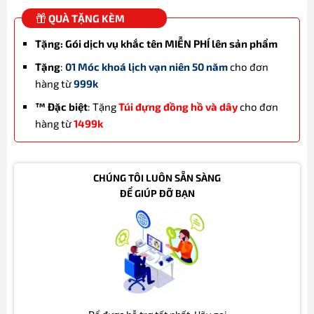
QUÀ TẶNG KÈM
Tặng: Gói dịch vụ khắc tên MIỄN PHÍ lên sản phẩm
Tặng
:
01 Móc khoá lịch vạn niên 50 năm
cho đơn
hàng từ
999k
™ Đặc biệt
: Tặng
Túi đựng đồng hồ và dây
cho đơn
hàng từ
1499k
CHÚNG TÔI LUÔN SẴN SÀNG
ĐỂ GIÚP ĐỠ BẠN