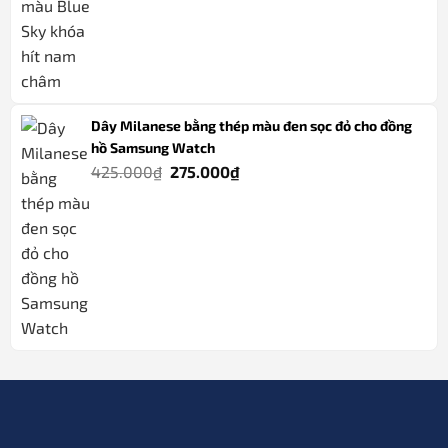
445.000₫.
Dây Milanese bằng thép màu đen sọc đỏ cho đồng
hồ Samsung Watch
Giá
Giá
425.000
₫
275.000
₫
gốc
hiện
là:
tại
425.000₫.
là:
275.000₫.