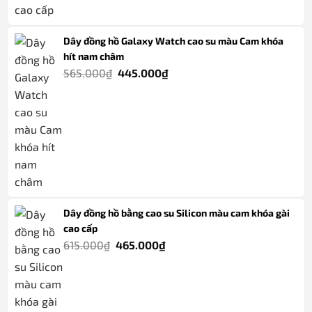
Dây đồng hồ Galaxy Watch cao su màu Cam khóa
hít nam châm
Giá
Giá
565.000
₫
445.000
₫
gốc
hiện
là:
tại
565.000₫.
là:
445.000₫.
Dây đồng hồ bằng cao su Silicon màu cam khóa gài
cao cấp
Giá
Giá
615.000
₫
465.000
₫
gốc
hiện
là:
tại
615.000₫.
là: