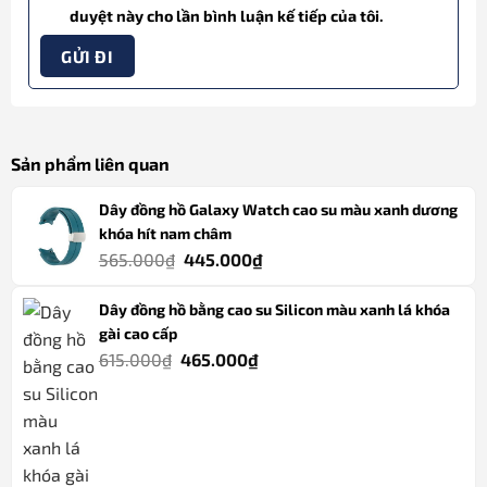
duyệt này cho lần bình luận kế tiếp của tôi.
Sản phẩm liên quan
Dây đồng hồ Galaxy Watch cao su màu xanh dương
khóa hít nam châm
Giá
Giá
565.000
₫
445.000
₫
gốc
hiện
Dây đồng hồ bằng cao su Silicon màu xanh lá khóa
là:
tại
gài cao cấp
565.000₫.
là:
Giá
Giá
615.000
₫
465.000
₫
445.000₫.
gốc
hiện
là:
tại
615.000₫.
là:
465.000₫.