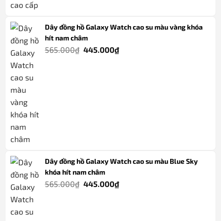
465.000₫.
Dây đồng hồ Galaxy Watch cao su màu vàng khóa
hít nam châm
Giá
Giá
565.000
₫
445.000
₫
gốc
hiện
là:
tại
565.000₫.
là:
445.000₫.
Dây đồng hồ Galaxy Watch cao su màu Blue Sky
khóa hít nam châm
Giá
Giá
565.000
₫
445.000
₫
gốc
hiện
là:
tại
565.000₫.
là: