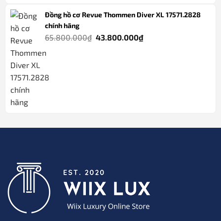
Đồng hồ cơ Revue Thommen Diver XL 17571.2828
chính hãng
Giá
Giá
65.800.000
₫
43.800.000
₫
gốc
hiện
là:
tại
65.800.000₫.
là:
43.800.000₫.