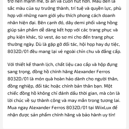
trở nên mạnh mẽ, bí ẩn và cuốn hút hơn. Màu đen là
sắc màu của sự trưởng thành, trí tuệ và quyền lực, phù
hợp với những nam giới yêu thích phong cách doanh
nhân hiện đại. Bên cạnh đó, dây demi phối vàng hồng
giúp sản phẩm dễ dàng kết hợp với các trang phục và
phụ kiện khác, từ vest, áo sơ mi cho đến trang phục
thường ngày. Dù là gặp gỡ đối tác, hội họp hay dự tiệc,
8032D/01 đều mang lại vẻ ngoài chỉn chu và đẳng cấp.
Với thiết kế thanh lịch, chất liệu cao cấp và hộp đựng
sang trọng, đồng hồ chính hãng Alexander Ferros
8032D/01 là món quà hoàn hảo dành cho người thân,
đồng nghiệp, đối tác hoặc chính bản thân bạn. Một
chiếc đồng hồ không chỉ đánh dấu thời gian, mà còn là
lời chúc về sự thành công và may mắn trong tương lai.
Mua ngay Alexander Ferros 8032D/01 tại WiixLux để
nhận được sản phẩm chính hãng và bảo hành uy tín!