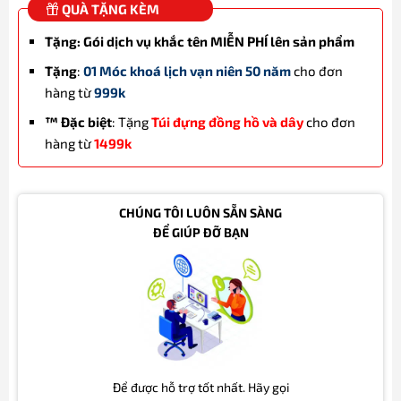
QUÀ TẶNG KÈM
Tặng: Gói dịch vụ khắc tên MIỄN PHÍ lên sản phẩm
Tặng
:
01 Móc khoá lịch vạn niên 50 năm
cho đơn
hàng từ
999k
™ Đặc biệt
: Tặng
Túi đựng đồng hồ và dây
cho đơn
hàng từ
1499k
CHÚNG TÔI LUÔN SẴN SÀNG
ĐỂ GIÚP ĐỠ BẠN
Để được hỗ trợ tốt nhất. Hãy gọi