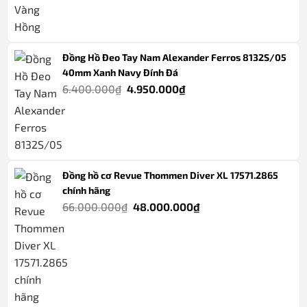
Đồng Hồ Đeo Tay Nam Alexander Ferros 8132S/05
40mm Xanh Navy Đính Đá
Giá
Giá
6.400.000
₫
4.950.000
₫
gốc
hiện
là:
tại
6.400.000₫.
là:
4.950.000₫.
Đồng hồ cơ Revue Thommen Diver XL 17571.2865
chính hãng
Giá
Giá
66.000.000
₫
48.000.000
₫
gốc
hiện
là:
tại
66.000.000₫.
là:
48.000.000₫.