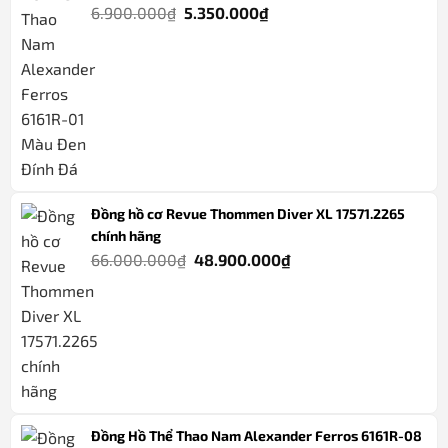
Giá
Giá
6.900.000
₫
5.350.000
₫
gốc
hiện
là:
tại
6.900.000₫.
là:
5.350.000₫.
Đồng hồ cơ Revue Thommen Diver XL 17571.2265
chính hãng
Giá
Giá
66.000.000
₫
48.900.000
₫
gốc
hiện
là:
tại
66.000.000₫.
là:
48.900.000₫.
Đồng Hồ Thể Thao Nam Alexander Ferros 6161R-08