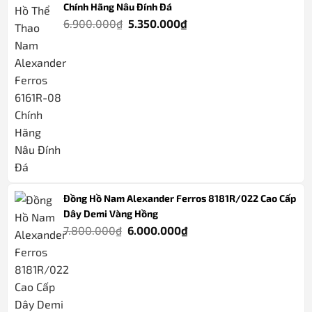
Chính Hãng Nâu Đính Đá
Giá
Giá
6.900.000
₫
5.350.000
₫
gốc
hiện
là:
tại
6.900.000₫.
là:
5.350.000₫.
Đồng Hồ Nam Alexander Ferros 8181R/022 Cao Cấp
Dây Demi Vàng Hồng
Giá
Giá
7.800.000
₫
6.000.000
₫
gốc
hiện
là:
tại
7.800.000₫.
là:
6.000.000₫.