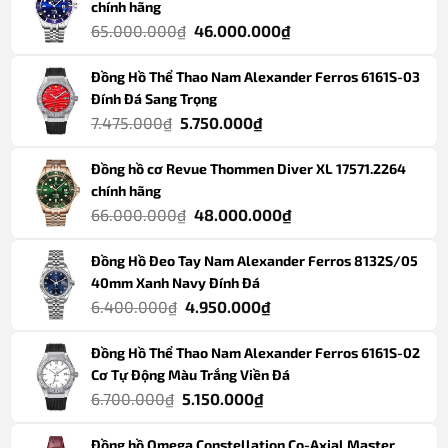
chính hãng
6.400.000₫.
là:
Giá
Giá
65.000.000
₫
46.000.000
₫
4.950.000₫.
gốc
hiện
Đồng Hồ Thể Thao Nam Alexander Ferros 6161S-03
là:
tại
Đính Đá Sang Trọng
65.000.000₫.
là:
Giá
Giá
7.475.000
₫
5.750.000
₫
46.000.000₫.
gốc
hiện
Đồng hồ cơ Revue Thommen Diver XL 17571.2264
là:
tại
chính hãng
7.475.000₫.
là:
Giá
Giá
66.000.000
₫
48.000.000
₫
5.750.000₫.
gốc
hiện
Đồng Hồ Đeo Tay Nam Alexander Ferros 8132S/05
là:
tại
40mm Xanh Navy Đính Đá
66.000.000₫.
là:
Giá
Giá
6.400.000
₫
4.950.000
₫
48.000.000₫.
gốc
hiện
Đồng Hồ Thể Thao Nam Alexander Ferros 6161S-02
là:
tại
Cơ Tự Động Màu Trắng Viền Đá
6.400.000₫.
là:
Giá
Giá
6.700.000
₫
5.150.000
₫
4.950.000₫.
gốc
hiện
Đồng hồ Omega Constellation Co-Axial Master
là:
tại