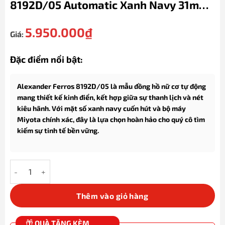
8192D/05 Automatic Xanh Navy 31mm
Dây Demi
5.950.000
₫
Giá:
Đặc điểm nổi bật:
Alexander Ferros 8192D/05 là mẫu đồng hồ nữ cơ tự động
mang thiết kế kinh điển, kết hợp giữa sự thanh lịch và nét
kiêu hãnh. Với mặt số xanh navy cuốn hút và bộ máy
Miyota chính xác, đây là lựa chọn hoàn hảo cho quý cô tìm
kiếm sự tinh tế bền vững.
Đồng Hồ Nữ Alexander Ferros 8192D/05 Automatic Xanh Navy 
Thêm vào giỏ hàng
QUÀ TẶNG KÈM