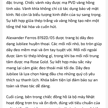
đặc trưng. Chiếc vành này được mạ PVD vàng hồng
tinh xảo. Vành khía không chỉ có tác dụng bảo vệ mặt
kính. Nó còn là biểu tượng kinh điển của sự sang trọng.
Sự kết hợp giữa thép trắng và vàng hồng tạo nên một
tổng thể hài hòa và cuốn hút.
Alexander Ferros 8192D/05 được trang bị dây đeo
dạng Jubilee huyền thoại. Các mối nối nhỏ, bo tròn giúp
dây đeo mềm mại và ôm tay tuyệt vời. Mối nối ngoài
được làm từ thép không gỉ, trong khi ba mối nối trung
tâm được mạ Rose Gold. Sự kết hợp màu sắc này
mang lại cảm giác đeo thoải mái tối đa. Dây đeo
Jubilee là lựa chọn hàng đầu cho những quý cô yêu
thích sự thanh lịch. Khóa bấm tiện lợi đảm bảo sự an
toàn và thao tác dễ dàng.
Cuối cùng, bên trong chiếc đồng hồ là bộ máy Nhật
hoạt động trơn tru và ổn định, đúng với tiêu chuẩn của