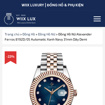
Bỏ
WIIX LUXURY | ĐỒNG HỒ & PHỤ KIỆN
qua
nội
dung
Trang chủ
»
Đồng Hồ
»
Đồng Hồ Nữ
»
Đồng Hồ Nữ Alexander
Ferros 8192D/05 Automatic Xanh Navy 31mm Dây Demi
-23%