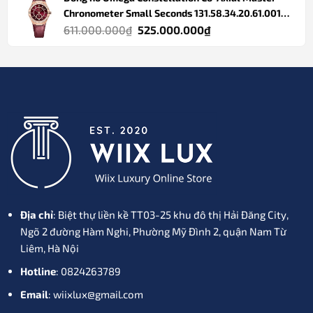
Chronometer Small Seconds 131.58.34.20.61.001
6.700.000₫.
là:
13158342061001
Giá
Giá
611.000.000
₫
525.000.000
₫
5.150.000₫.
gốc
hiện
là:
tại
611.000.000₫.
là:
525.000.000₫.
Địa chỉ
: Biệt thự liền kề TT03-25 khu đô thị Hải Đăng City,
Ngõ 2 đường Hàm Nghi, Phường Mỹ Đình 2, quận Nam Từ
Liêm, Hà Nội
Hotline
: 0824263789
Email
: wiixlux@gmail.com