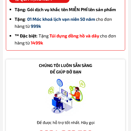
Tặng: Gói dịch vụ khắc tên MIỄN PHÍ lên sản phẩm
Tặng
:
01 Móc khoá lịch vạn niên 50 năm
cho đơn
hàng từ
999k
™ Đặc biệt
: Tặng
Túi đựng đồng hồ và dây
cho đơn
hàng từ
1499k
CHÚNG TÔI LUÔN SẴN SÀNG
ĐỂ GIÚP ĐỠ BẠN
Để được hỗ trợ tốt nhất. Hãy gọi