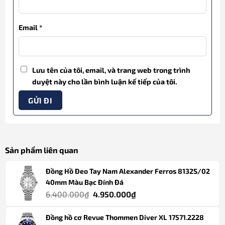
Email
*
Lưu tên của tôi, email, và trang web trong trình
duyệt này cho lần bình luận kế tiếp của tôi.
Sản phẩm liên quan
Đồng Hồ Đeo Tay Nam Alexander Ferros 8132S/02
40mm Màu Bạc Đính Đá
Giá
Giá
6.400.000
₫
4.950.000
₫
gốc
hiện
Đồng hồ cơ Revue Thommen Diver XL 17571.2228
là:
tại