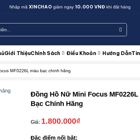
XINCHAO
10.000 VNĐ
Nhập mã
giảm ngay
khi đặt hàng
hủ
Giới Thiệu
Chính Sách
Điều Khoản
Hướng Dẫn
Ti
Focus MF0226L màu bạc chính hãng
Yêu
Đồng Hồ Nữ Mini Focus MF0226L
thích
Bạc Chính Hãng
1.800.000
₫
Giá:
Đặc điểm nổi bật: