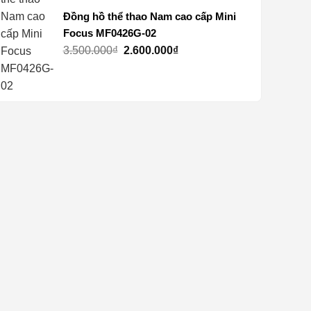
Đồng hồ thể thao Nam cao cấp Mini
Focus MF0426G-02
Giá
Giá
3.500.000
₫
2.600.000
₫
gốc
hiện
là:
tại
3.500.000₫.
là:
2.600.000₫.