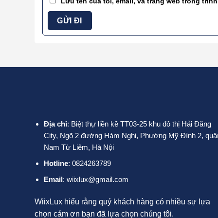
Lưu tên của tôi, email, và trang web trong trình
Địa chỉ
: Biệt thự liền kề TT03-25 khu đô thị Hải Đăng
City, Ngõ 2 đường Hàm Nghi, Phường Mỹ Đình 2, quậ
Nam Từ Liêm, Hà Nội
Hotline
: 0824263789
Email
: wiixlux@gmail.com
WiixLux hiểu rằng quý khách hàng có nhiều sự lựa
chọn cám ơn bạn đã lựa chọn chúng tôi.