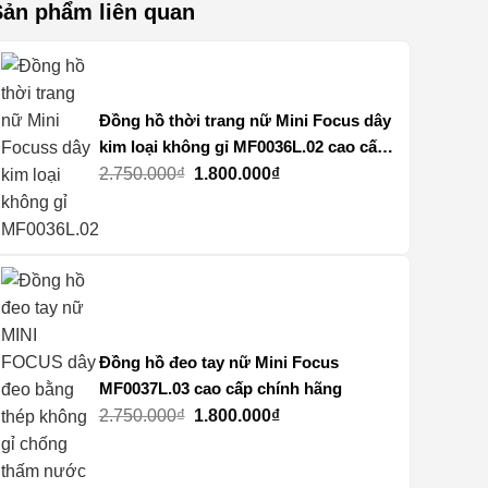
Sản phẩm liên quan
Đồng hồ thời trang nữ Mini Focus dây
kim loại không gỉ MF0036L.02 cao cấp
chính hãng
Giá
Giá
2.750.000
₫
1.800.000
₫
gốc
hiện
là:
tại
2.750.000₫.
là:
1.800.000₫.
Đồng hồ đeo tay nữ Mini Focus
MF0037L.03 cao cấp chính hãng
Giá
Giá
2.750.000
₫
1.800.000
₫
gốc
hiện
là:
tại