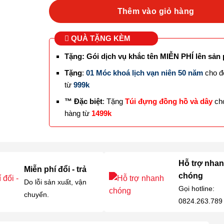
Thêm vào giỏ hàng
QUÀ TẶNG KÈM
Tặng: Gói dịch vụ khắc tên MIỄN PHÍ lên sản
Tặng
:
01 Móc khoá lịch vạn niên 50 năm
cho đ
từ
999k
™ Đặc biệt
: Tặng
Túi đựng đồng hồ và dây
ch
hàng từ
1499k
Hỗ trợ nha
Miễn phí đổi - trả
chóng
Do lỗi sản xuất, vận
Gọi hotline:
chuyển.
0824.263.789