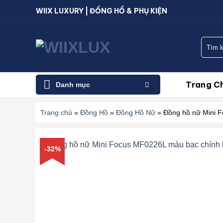
Bỏ
WIIX LUXURY | ĐỒNG HỒ & PHỤ KIỆN
qua
nội
Tìm
dung
kiếm:
Trang C
Danh mục
Trang chủ
»
Đồng Hồ
»
Đồng Hồ Nữ
»
Đồng hồ nữ Mini 
-32%