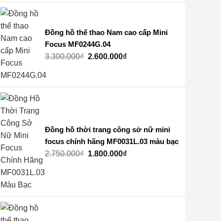
3.500.000₫.
là:
2.600.000₫.
Đồng hồ thể thao Nam cao cấp Mini
Focus MF0244G.04
Giá
Giá
3.300.000
₫
2.600.000
₫
gốc
hiện
là:
tại
3.300.000₫.
là:
2.600.000₫.
Đồng hồ thời trang công sở nữ mini
focus chính hãng MF0031L.03 màu bạc
Giá
Giá
2.750.000
₫
1.800.000
₫
gốc
hiện
là:
tại
2.750.000₫.
là:
1.800.000₫.