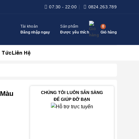
07:30 - 22:00
0824.263.789
0
Tài khoản
Sản phẩm
Giỏ hàng
Đăng nhập ngay
Được yêu thích
n Tức
Liên Hệ
 Màu
CHÚNG TÔI LUÔN SẴN SÀNG
ĐỂ GIÚP ĐỠ BẠN