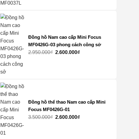
2.750.000₫.
là:
1.800.000₫.
Đồng hồ Nam cao cấp Mini Focus
MF0426G-03 phong cách công sở
Giá
Giá
2.950.000
₫
2.600.000
₫
gốc
hiện
là:
tại
2.950.000₫.
là:
2.600.000₫.
Đồng hồ thể thao Nam cao cấp Mini
Focus MF0426G-01
Giá
Giá
3.500.000
₫
2.600.000
₫
gốc
hiện
là:
tại