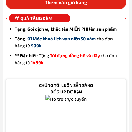
Thêm vào giỏ hàng
QUÀ TẶNG KÈM
Tặng: Gói dịch vụ khắc tên MIỄN PHÍ lên sản phẩm
Tặng
:
01 Móc khoá lịch vạn niên 50 năm
cho đơn
hàng từ
999k
™ Đặc biệt
: Tặng
Túi đựng đồng hồ và dây
cho đơn
hàng từ
1499k
CHÚNG TÔI LUÔN SẴN SÀNG
ĐỂ GIÚP ĐỠ BẠN