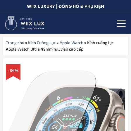
Bỏ
WIIX LUXURY | ĐỒNG HỒ & PHỤ KIỆN
qua
nội
dung
Trang chủ
»
Kính Cường Lực
»
Apple Watch
»
Kính cường lực
Apple Watch Ultra 49mm full viền cao cấp
-34%