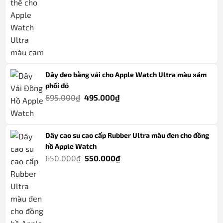
gốc
hiện
là:
tại
755.000₫.
là:
595.000₫.
Dây đeo bằng vải cho Apple Watch Ultra màu xám
phối đỏ
Giá
Giá
695.000
₫
495.000
₫
gốc
hiện
là:
tại
695.000₫.
là:
Dây cao su cao cấp Rubber Ultra màu đen cho đồng
hồ Apple Watch
495.000₫.
Giá
Giá
650.000
₫
550.000
₫
gốc
hiện
là:
tại
650.000₫.
là:
550.000₫.