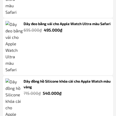
Dây đeo bằng vải cho Apple Watch Ultra màu Safari
Giá
Giá
695.000
₫
495.000
₫
gốc
hiện
là:
tại
695.000₫.
là:
495.000₫.
Dây đồng hồ Silicone khóa cài cho Apple Watch màu
vàng
Giá
Giá
715.000
₫
540.000
₫
gốc
hiện
là:
tại
715.000₫.
là: