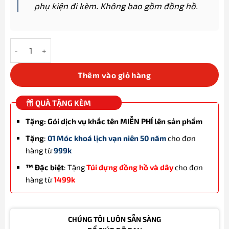
phụ kiện đi kèm. Không bao gồm đồng hồ.
Set case Titan + dây Silicon cao cấp cho Apple Watch Ultra 49
Thêm vào giỏ hàng
QUÀ TẶNG KÈM
Tặng: Gói dịch vụ khắc tên MIỄN PHÍ lên sản phẩm
Tặng
:
01 Móc khoá lịch vạn niên 50 năm
cho đơn
hàng từ
999k
™ Đặc biệt
: Tặng
Túi đựng đồng hồ và dây
cho đơn
hàng từ
1499k
CHÚNG TÔI LUÔN SẴN SÀNG