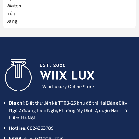
540.000₫.
Địa chỉ
: Biệt thự liền kề TT03-25 khu đô thị Hải Đăng City,
Ngõ 2 đường Hàm Nghi, Phường Mỹ Đình 2, quận Nam Từ
Liêm, Hà Nội
Hotline
: 0824263789
Email
: wiixlux@gmail.com