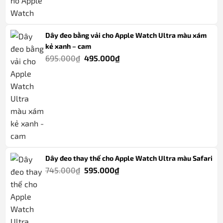
Dây đeo bằng vải cho Apple Watch Ultra màu xám
kẻ xanh – cam
Giá
Giá
695.000
₫
495.000
₫
gốc
hiện
là:
tại
695.000₫.
là:
495.000₫.
Dây đeo thay thế cho Apple Watch Ultra màu Safari
Giá
Giá
745.000
₫
595.000
₫
gốc
hiện
là:
tại
745.000₫.
là:
595.000₫.