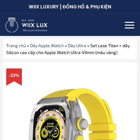
Bỏ
WIIX LUXURY | ĐỒNG HỒ & PHỤ KIỆN
qua
nội
dung
Trang chủ
»
Dây Apple Watch
»
Dây Ultra
»
Set case Titan + dây
Silicon cao cấp cho Apple Watch Ultra 49mm (màu vàng)
-23%