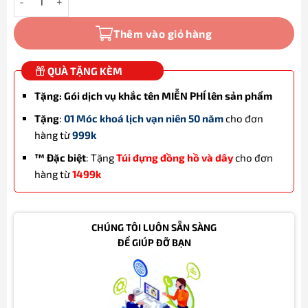
Thêm vào giỏ hàng
QUÀ TẶNG KÈM
Tặng: Gói dịch vụ khắc tên MIỄN PHÍ lên sản phẩm
Tặng
:
01 Móc khoá lịch vạn niên 50 năm
cho đơn
hàng từ
999k
™ Đặc biệt
: Tặng
Túi đựng đồng hồ và dây
cho đơn
hàng từ
1499k
CHÚNG TÔI LUÔN SẴN SÀNG
ĐỂ GIÚP ĐỠ BẠN