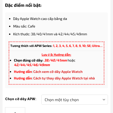
Đặc điểm nổi bật:
Dây Apple Watch cao cấp bằng da
Màu sắc: Cafe
Kích thước: 38/40/41mm và 42/44/45/49mm
Tương thích với APW Series:
1, 2, 3, 4, 5, 6, 7, 8, 9, 10; SE; Ultra…
Lưu ý & Hướng dẫn:
Chọn đúng cỡ dây:
38/40/41mm
hoặc
42/44/45/46/49mm
Hướng dẫn
:
Cách xem cỡ dây Apple Watch
Hướng dẫn
:
Cách tự thay dây Apple Watch tại nhà
Chọn cỡ dây APW:
Dây Apple Watch bằng da màu cafe đủ cỡ từ 38-49mm số lượng