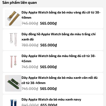
Sản phẩm liên quan
Dây Apple Watch bằng da bò màu vàng đủ cỡ từ 38-
49mm
Giá
Giá
745.000
₫
565.000
₫
gốc
hiện
Dây đồng hồ Apple Watch bằng da màu trắng chỉ
là:
tại
xanh đỏ
745.000₫.
là:
Giá
Giá
780.000
₫
565.000
₫
565.000₫.
gốc
hiện
Dây Apple Watch bằng da màu hồng đủ cỡ từ 38-
là:
tại
45mm
780.000₫.
là:
Giá
Giá
745.000
₫
565.000
₫
565.000₫.
gốc
hiện
Dây Apple Watch bằng da bò màu xanh vân nổi đủ
là:
tại
cỡ từ 38-49mm
745.000₫.
là:
Giá
Giá
745.000
₫
565.000
₫
565.000₫.
gốc
hiện
Dây Apple Watch da bò màu xanh navy
là:
tại
Giá
Giá
845.000
₫
655.000
₫
745.000₫.
là: