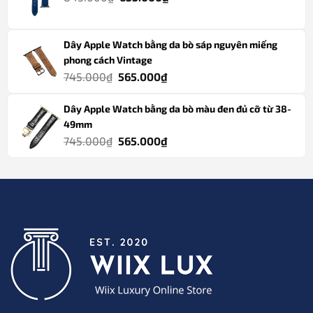
gốc
hiện
565.000₫.
là:
tại
Dây Apple Watch bằng da bò sáp nguyên miếng
845.000₫.
là:
phong cách Vintage
655.000₫.
Giá
Giá
745.000
₫
565.000
₫
gốc
hiện
Dây Apple Watch bằng da bò màu đen đủ cỡ từ 38-
là:
tại
49mm
745.000₫.
là:
Giá
Giá
745.000
₫
565.000
₫
565.000₫.
gốc
hiện
là:
tại
745.000₫.
là:
565.000₫.