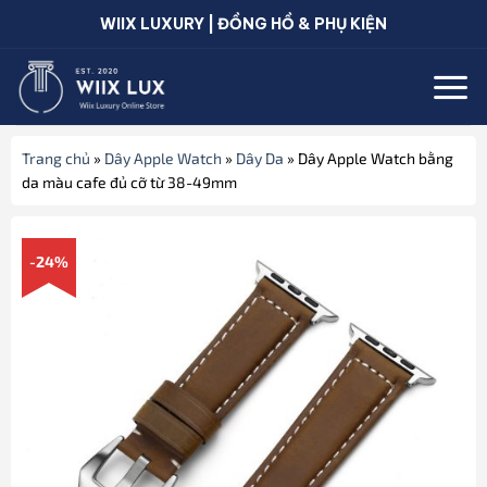
Bỏ
WIIX LUXURY | ĐỒNG HỒ & PHỤ KIỆN
qua
nội
dung
Trang chủ
»
Dây Apple Watch
»
Dây Da
»
Dây Apple Watch bằng
da màu cafe đủ cỡ từ 38-49mm
-24%